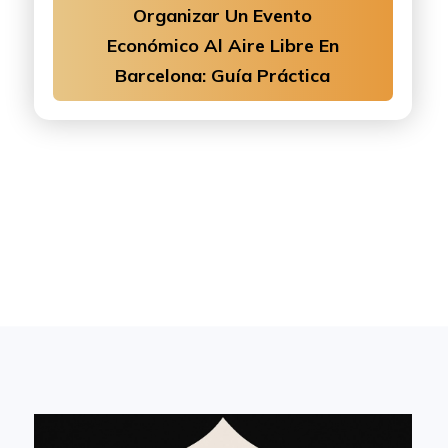
Organizar Un Evento
Económico Al Aire Libre En
Barcelona: Guía Práctica